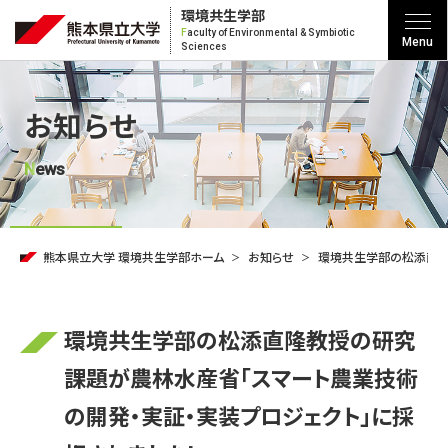
環境共生学部
F
aculty of Environmental & Symbiotic
Menu
Sciences
お知らせ
news
熊本県立大学 環境共生学部ホーム
お知らせ
環境共生学部の松添直隆
環境共生学部の松添直隆教授の研究
課題が農林水産省「スマート農業技術
の開発・実証・実装プロジェクト」に採