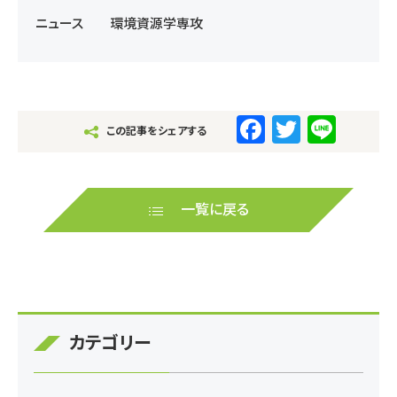
ニュース
環境資源学専攻
F
T
Li
この記事をシェアする
a
wi
n
c
tt
e
e
er
一覧に戻る
b
o
o
k
カテゴリー