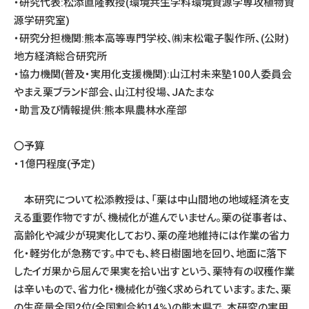
・研究代表:松添直隆教授(環境共生学科環境資源学専攻植物資
源学研究室)
・研究分担機関:熊本高等専門学校、㈱末松電子製作所、(公財)
地方経済総合研究所
・協力機関(普及・実用化支援機関):山江村未来塾100人委員会
やまえ栗ブランド部会、山江村役場、JAたまな
・助言及び情報提供:熊本県農林水産部
〇予算
・1億円程度(予定)
本研究について松添教授は、「栗は中山間地の地域経済を支
える重要作物ですが、機械化が進んでいません。栗の従事者は、
高齢化や減少が現実化しており、栗の産地維持には作業の省力
化・軽労化が急務です。中でも、終日樹園地を回り、地面に落下
したイガ果から屈んで果実を拾い出すという、栗特有の収穫作業
は辛いもので、省力化・機械化が強く求められています。また、栗
の生産量全国2位(全国割合約14%)の熊本県で、本研究の実用