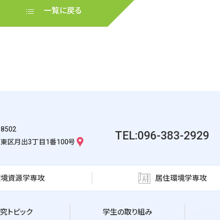
e
er
一覧に戻る
b
o
o
k
-8502
TEL:096-383-2929
東区月出3丁目1番100号
環境資源学専攻
居住環境学専攻
究トピック
学生の取り組み