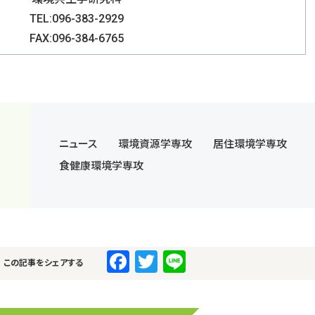
TEL:096-383-2929
FAX:096-384-6765
ニュース
環境資源学専攻
居住環境学専攻
食健康環境学専攻
F
T
Li
この記事をシェアする
a
wi
n
c
tt
e